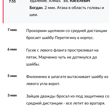
Удаление. Алмаз.
55. Киселевич
7:55
Богдан
. 2 мин. Атака в область головы и
шеи.
7 мин
Прохоркин щелчком со средней дистанции
бросает шайбу Перетягину в корпус.
6 мин
Гусев с левого фланга простреливал на
пятак, Марченко чуть не дотянулся до
шайбы.
5 мин
Филоненко в шпагате вытаскивает шайбу из
левого угла ворот.
3 мин
Зайцев дважды бросал из-под защитника со
средней дистанции - все летит во вратаря.