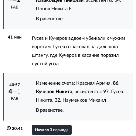
4—
2
Казаковцев Николай
, ассистенты:
54.
РАВ
Попов Никита Е.
В равенстве.
41 мин
Гусев и Кучеров вдвоем убежали к чужим
воротам. Гусев отпасовал на дальнюю
штангу, где Кучеров в касание поразил
пустой угол.
Изменение счета: Красная Армия.
86.
40:57
4
—1
Кучеров Никита
, ассистенты:
97. Гусев
РАВ
Никита
,
32. Науменков Михаил
В равенстве.
20:41
Начало 3 периода