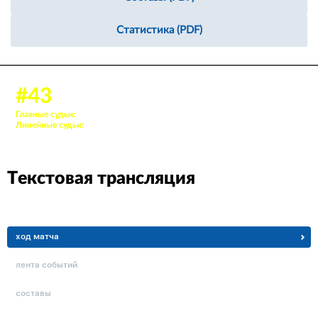
Статистика (PDF)
#43
30 марта 2012, 19:00
Главные судьи:
. Кравченко Дмитрий, . Рогачёв Андрей
Линейные судьи:
. Арзамазов Алексей, . Тютнев Иван
Текстовая трансляция
ход матча
лента событий
составы