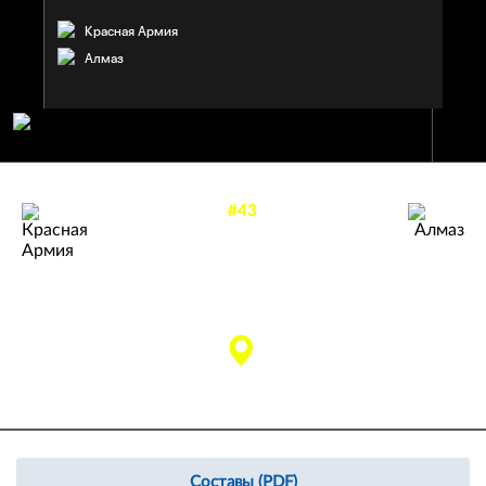
Красная Армия
Алмаз
#43
—
6
4
АЛМАЗ
КРАСНАЯ АРМИЯ
Череповец
матч завершен
Москва
()
Составы (PDF)