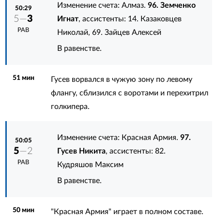
Изменение счета: Алмаз.
96. Земченко
50:29
5—
3
Игнат
, ассистенты:
14. Казаковцев
РАВ
Николай
,
69. Зайцев Алексей
В равенстве.
51 мин
Гусев ворвался в чужую зону по левому
флангу, сблизился с воротами и перехитрил
голкипера.
Изменение счета: Красная Армия.
97.
50:05
5
—2
Гусев Никита
, ассистенты:
82.
РАВ
Кудряшов Максим
В равенстве.
50 мин
"Красная Армия" играет в полном составе.