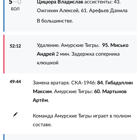
5
—0
Цицюра Владислав
ассистенты:
43.
БОЛ
Ожгихин Алексей
,
61. Арефьев Данила
В большинстве.
Удаление. Амурские Тигры.
95. Мисько
52:12
Андрей
2 мин. Задержка соперника
клюшкой
49:44
Замена вратаря. СКА-1946:
84. Гибадуллин
Максим
. Амурские Тигры:
60. Мартынов
Артём
.
Команда Амурские Тигры играет в полном
составе.