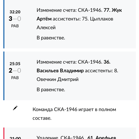
Изменение счета: СКА-1946.
77. Жук
32:20
3
—0
Артём
ассистенты:
75. Цыплаков
РАВ
Алексей
В равенстве.
Изменение счета: СКА-1946.
36.
25:35
2
—0
Васильев Владимир
ассистенты:
8.
РАВ
Овечкин Дмитрий
В равенстве.
Команда СКА-1946 играет в полном
составе.
Удаление. СКА-1946.
61. Арефьев
21:00