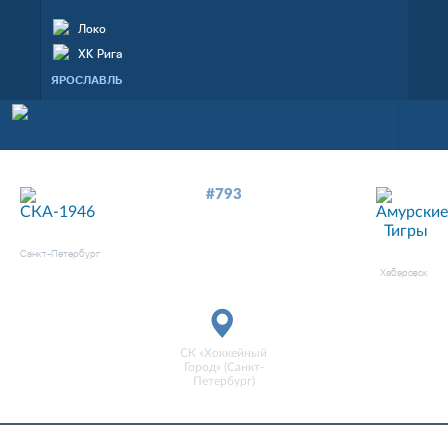
Локо
ХК Рига
ЯРОСЛАВЛЬ
#793
—
6
0
СКА-1946
АМУРСКИЕ ТИГРЫ
Санкт-Петербург
матч завершен
Хабаровск
СК «Хоккейный
Город» (Санкт-
Петербург)