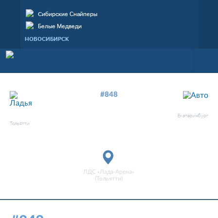
Сибирские Cнайперы
Белые Медведи
НОВОСИБИРСК
#848
—
3
2
АВТО
ЛАДЬЯ
Екатеринбург
Тольятти
матч завершен
ЛДС «Лада-Арена»
(Тольятти)
01 февр. 2019, 12:00