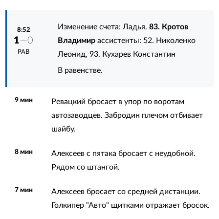
Изменение счета: Ладья.
83. Кротов
8:52
1
—0
Владимир
ассистенты:
52. Николенко
РАВ
Леонид
,
93. Кухарев Константин
В равенстве.
9 мин
Ревацкий бросает в упор по воротам
автозаводцев. Забродин плечом отбивает
шайбу.
8 мин
Алексеев с пятака бросает с неудобной.
Рядом со штангой.
7 мин
Алексеев бросает со средней дистанции.
Голкипер "Авто" щитками отражает бросок.