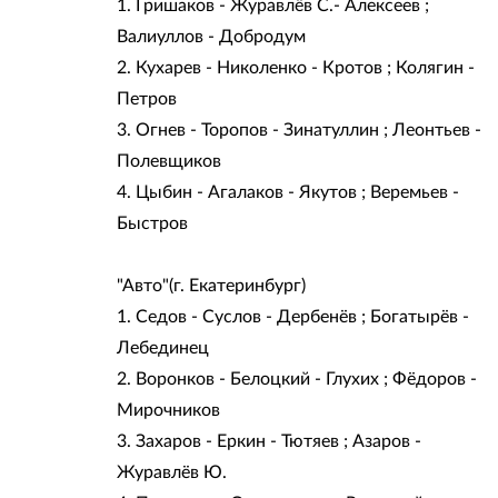
1. Гришаков - Журавлёв С.- Алексеев ;
Валиуллов - Добродум
2. Кухарев - Николенко - Кротов ; Колягин -
Петров
3. Огнев - Торопов - Зинатуллин ; Леонтьев -
Полевщиков
4. Цыбин - Агалаков - Якутов ; Веремьев -
Быстров
"Авто"(г. Екатеринбург)
1. Седов - Суслов - Дербенёв ; Богатырёв -
Лебединец
2. Воронков - Белоцкий - Глухих ; Фёдоров -
Мирочников
3. Захаров - Еркин - Тютяев ; Азаров -
Журавлёв Ю.