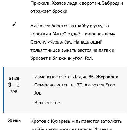
Прижали Хозяев льда к воротам. Забродин
отражает броски.
Алексеев борется за шайбу в углу, за
воротами "Авто", отдаёт подоспевшему
Семёну Журавлёву. Нападающий
тольяттинцев выкатывается на пятак и
бросает в ближний угол. Гол.
Изменение счета: Ладья.
85. Журавлёв
51:28
3
—2
Семён
ассистенты:
70. Алексеев Егор
РАВ
Ал.
В равенстве.
50 мин
Кротов с Кухаревым пытаеются затолкать
шайбу в угол между щитком Исаева и