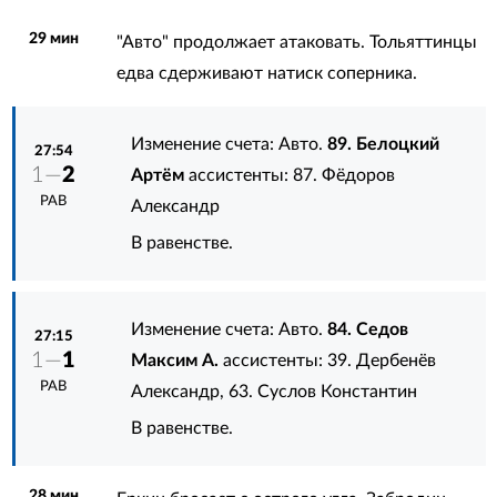
29 мин
"Авто" продолжает атаковать. Тольяттинцы
едва сдерживают натиск соперника.
Изменение счета: Авто.
89. Белоцкий
27:54
1—
2
Артём
ассистенты:
87. Фёдоров
РАВ
Александр
В равенстве.
Изменение счета: Авто.
84. Седов
27:15
1—
1
Максим А.
ассистенты:
39. Дербенёв
РАВ
Александр
,
63. Суслов Константин
В равенстве.
28 мин