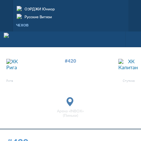
ОЭРДЖИ Юниор
Русские Витязи
ЧЕХОВ
#420
—
4
2
ХК РИГА
ХК КАПИТАН
Рига
Ступино
матч завершен
Арена «INBOX»
(Пиньки)
09 нояб. 2019, 14:00