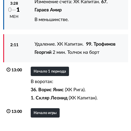
Изменение счета: ХК Капитан.
67.
3:28
0—
1
Гараев Амир
МЕН
В меньшинстве.
Удаление. ХК Капитан.
99. Трофимов
2:11
Георгий
2 мин. Толчок на борт
13:00
Начало 1 периода
В воротах:
36. Ворис Янис
(ХК Рига).
1. Скляр Леонид
(ХК Капитан).
13:00
Начало игры