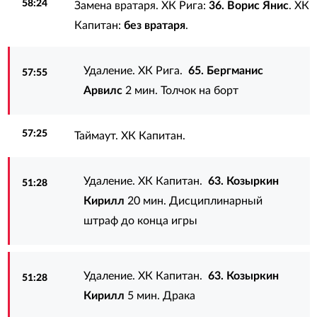
58:24
Замена вратаря. ХК Рига:
36. Ворис Янис
. ХК
Капитан:
без вратаря
.
Удаление. ХК Рига.
65. Бергманис
57:55
Арвилс
2 мин. Толчок на борт
57:25
Таймаут. ХК Капитан.
Удаление. ХК Капитан.
63. Козыркин
51:28
Кирилл
20 мин. Дисциплинарный
штраф до конца игры
Удаление. ХК Капитан.
63. Козыркин
51:28
Кирилл
5 мин. Драка