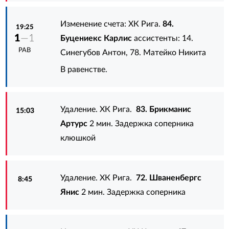
Изменение счета: ХК Рига.
84.
19:25
1
—1
Буцениекс Карлис
ассистенты:
14.
РАВ
Синегубов Антон
,
78. Матейко Никита
В равенстве.
Удаление. ХК Рига.
83. Брикманис
15:03
Артурс
2 мин. Задержка соперника
клюшкой
Удаление. ХК Рига.
72. Шваненбергс
8:45
Янис
2 мин. Задержка соперника