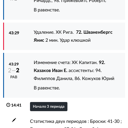
Ричардс
,
98. Прижевойтс Робертс
В равенстве.
Удаление. ХК Рига.
72. Шваненбергс
43:29
Янис
2 мин. Удар клюшкой
Изменение счета: ХК Капитан.
92.
43:29
2—
2
Казаков Иван Е.
ассистенты:
94.
РАВ
Филиппов Данила
,
86. Кожухов Юрий
В равенстве.
14:41
Начало 3 периода
Статистика двух периодов : Броски: 41-30 ;