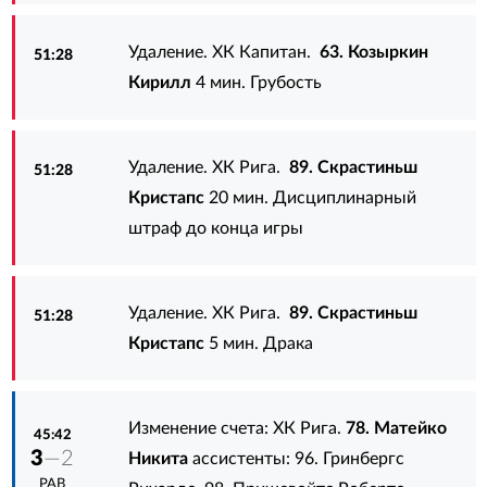
Удаление. ХК Капитан.
63. Козыркин
51:28
Кирилл
4 мин. Грубость
Удаление. ХК Рига.
89. Скрастиньш
51:28
Кристапс
20 мин. Дисциплинарный
штраф до конца игры
Удаление. ХК Рига.
89. Скрастиньш
51:28
Кристапс
5 мин. Драка
Изменение счета: ХК Рига.
78. Матейко
45:42
3
—2
Никита
ассистенты:
96. Гринбергс
РАВ