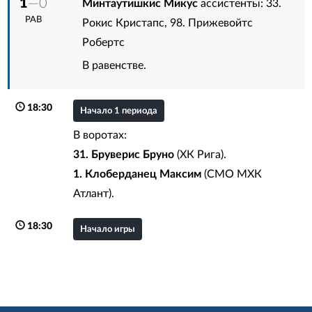
1
—0
Минтаутишкис Микус
ассистенты:
33.
РАВ
Рокис Кристапс
,
98. Прижевойтс
Робертс
В равенстве.
18:30
Начало 1 периода
В воротах:
31. Бруверис Бруно
(ХК Рига).
1. Клоберданец Максим
(СМО МХК
Атлант).
18:30
Начало игры