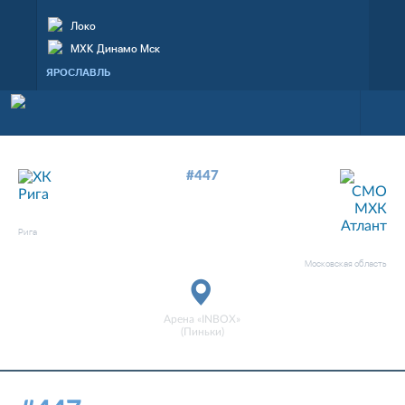
Локо
МХК Динамо Мск
ЯРОСЛАВЛЬ
#447
—
3
0
ХК РИГА
Рига
СМО МХК АТЛАНТ
матч завершен
Московская область
Арена «INBOX»
(Пиньки)
15 нояб. 2019, 19:30