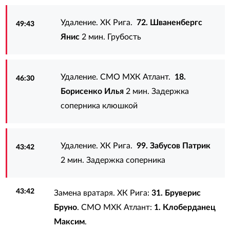
Удаление. ХК Рига.
72. Шваненбергс
49:43
Янис
2 мин. Грубость
Удаление. СМО МХК Атлант.
18.
46:30
Борисенко Илья
2 мин. Задержка
соперника клюшкой
Удаление. ХК Рига.
99. Забусов Патрик
43:42
2 мин. Задержка соперника
43:42
Замена вратаря. ХК Рига:
31. Бруверис
Бруно
. СМО МХК Атлант:
1. Клоберданец
Максим
.