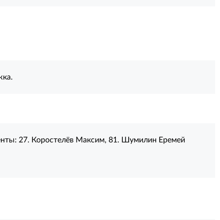
жка.
енты:
27. Коростелёв Максим
,
81. Шумилин Еремей