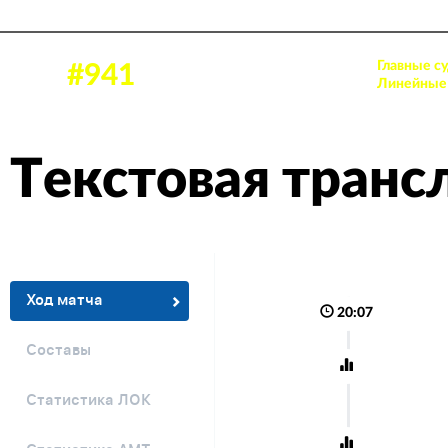
Главные су
15 февр. 2022, 18:00
#941
Аудитория: 284 зрителей
Линейные 
Текстовая транс
Ход матча
20:07
Составы
Статистика ЛОК