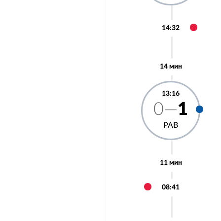
14:32
14 мин
13:16
0—
1
РАВ
11 мин
08:41