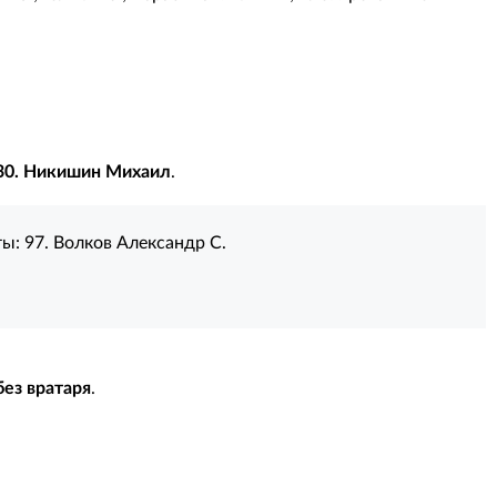
30. Никишин Михаил
.
ты:
97. Волков Александр С.
без вратаря
.