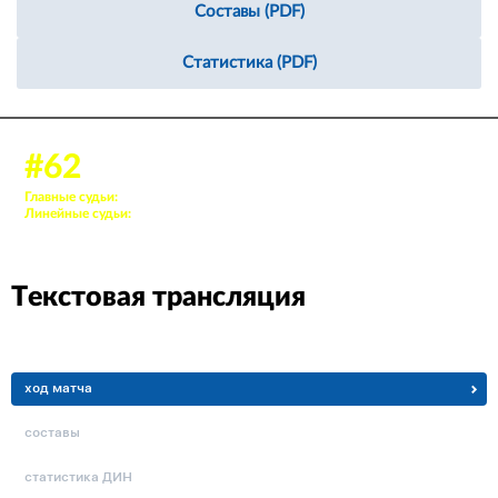
Составы (PDF)
Статистика (PDF)
12 сент. 2023, 16:00
#62
Аудитория: 136 зрителей
Главные судьи:
77. Купчис Виктор, 23. Мамлин Никита
Линейные судьи:
86. Литвинов Александр, 87. Шибенков Даниил
Текстовая трансляция
ход матча
составы
статистика ДИН