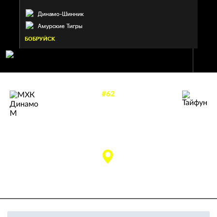
Динамо-Шинник
Амурские Тигры
БОБРУЙСК
#62
—
4
0
ТАЙФУН
Приморский край
МХК ДИНАМО М
матч завершен
Москва
«ВТБ Арена»
(Москва)