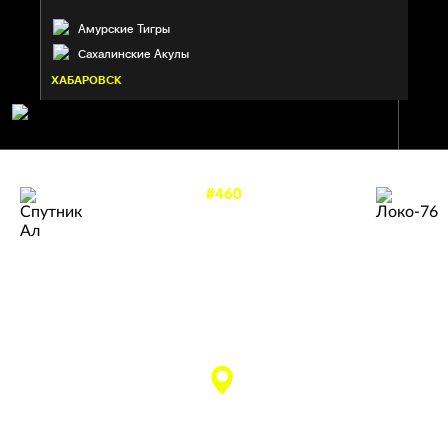
Амурские Тигры
Сахалинские Акулы
ХАБАРОВСК
#460
ЛОКО-76
—
6
7
СПУТНИК АЛ
ОТ
Ярославль
Альметьевск
матч завершен
ДС «Юбилейный»
(Альметьевск)