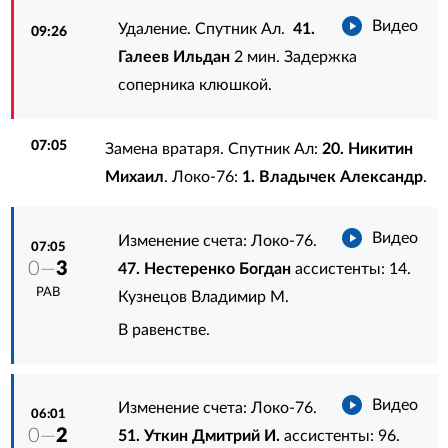
Видео
Удаление. Спутник Ал.
41.
09:26
Галеев Ильдан
2 мин. Задержка
соперника клюшкой.
07:05
Замена вратаря. Спутник Ал:
20. Никитин
Михаил
. Локо-76:
1. Владычек Александр
.
Видео
Изменение счета: Локо-76.
07:05
0—
3
47. Нестеренко Богдан
ассистенты:
14.
РАВ
Кузнецов Владимир М.
В равенстве.
Видео
Изменение счета: Локо-76.
06:01
0—
2
51. Уткин Дмитрий И.
ассистенты:
96.