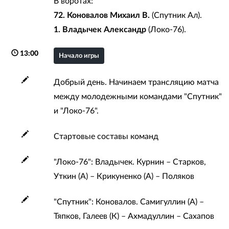
В воротах:
72. Коновалов Михаил В.
(Спутник Ал).
1. Владычек Александр
(Локо-76).
13:00
Начало игры
Добрый день. Начинаем трансляцию матча
между молодежными командами "Спутник"
и "Локо-76".
Стартовые составы команд
"Локо-76": Владычек. Курнин – Старков,
Уткин (А) – Крикуненко (А) – Поляков
"Спутник": Коновалов. Самигуллин (А) –
Тяпков, Галеев (К) – Ахмадуллин – Сахапов