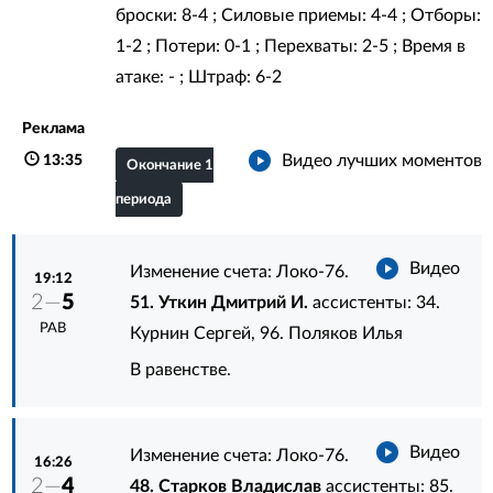
броски: 8-4 ; Силовые приемы: 4-4 ; Отборы:
1-2 ; Потери: 0-1 ; Перехваты: 2-5 ; Время в
атаке: - ; Штраф: 6-2
Реклама
Видео лучших моментов
13:35
Окончание 1
периода
Видео
Изменение счета: Локо-76.
19:12
2—
5
51. Уткин Дмитрий И.
ассистенты:
34.
РАВ
Курнин Сергей
,
96. Поляков Илья
В равенстве.
Видео
Изменение счета: Локо-76.
16:26
2—
4
48. Старков Владислав
ассистенты:
85.