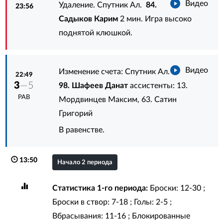
Видео
Удаление. Спутник Ал.
84.
23:56
Садыков Карим
2 мин. Игра высоко
поднятой клюшкой.
Видео
Изменение счета: Спутник Ал.
22:49
3
—5
98. Шафеев Данат
ассистенты:
13.
РАВ
Мордвинцев Максим
,
63. Сатин
Григорий
В равенстве.
13:50
Начало 2 периода
Статистика 1-го периода:
Броски: 12-30 ;
Броски в створ: 7-18 ; Голы: 2-5 ;
Вбрасывания: 11-16 ; Блокированные