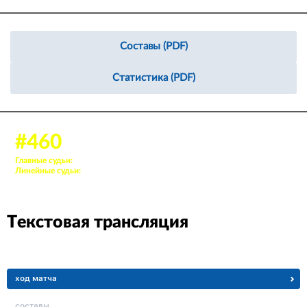
Составы (PDF)
Статистика (PDF)
25 нояб. 2023, 13:00
#460
Аудитория: 148 зрителей
Главные судьи:
5. Сафиуллов Артур, 65. Вахитов Булат
Линейные судьи:
124. Садыков Тимур, 52. Салахов Ильдар
Текстовая трансляция
ход матча
составы