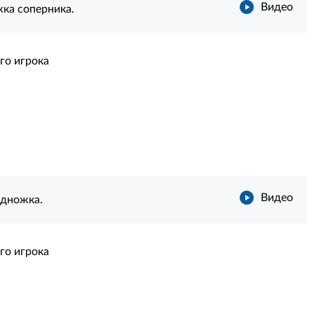
Видео
жка соперника.
го игрока
Видео
одножка.
го игрока