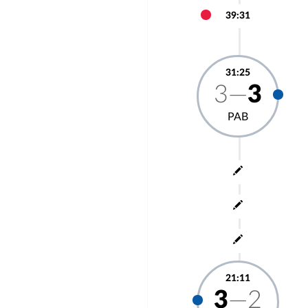
39:31
31:25
3—
3
РАВ
21:11
3
—2