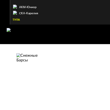
АКМ-Юниор
СКА-Карелия
ТУЛА
СНЕЖНЫЕ БАР
Астана
70. Симонов Семён
21:11
12. Логвин Всеволод
08:44
96. Шакшакбаев Даниал
01:07