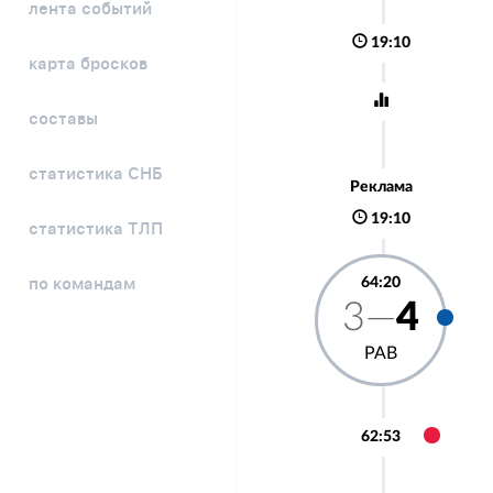
лента событий
19:10
карта бросков
составы
статистика СНБ
Реклама
19:10
статистика ТЛП
64:20
по командам
3—
4
РАВ
62:53