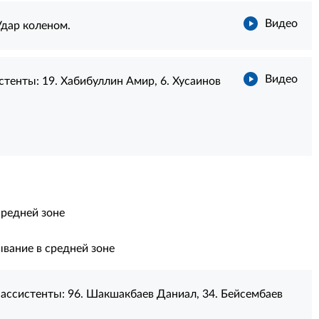
Видео
 Удар коленом.
Видео
истенты:
19. Хабибуллин Амир
,
6. Хусаинов
средней зоне
вание в средней зоне
, ассистенты:
96. Шакшакбаев Даниал
,
34. Бейсембаев