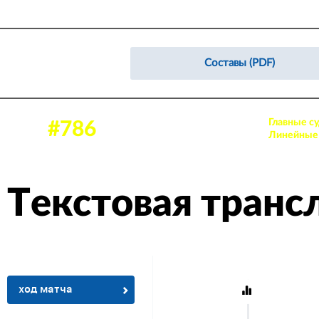
Составы (PDF)
Главные су
26 янв. 2024, 14:00
#786
Аудитория: 98 зрителей
Линейные 
Текстовая транс
ход матча