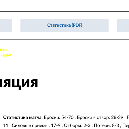
«Барыс Арена» (Астана)
Статистика (PDF)
дьи:
27. Кривоносов Дмитрий, 45. Бакин Геннадий
судьи:
86. Литвинов Александр, 84. Даиров Дамир
ляция
Статистика матча:
Броски: 54-70 ; Броски в створ: 28-39 ;
11 ; Силовые приемы: 17-9 ; Отборы: 2-3 ; Потери: 8-3 ; Пер