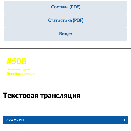
Составы (PDF)
Статистика (PDF)
Видео
10 дек. 2024, 12:00
#508
Аудитория: 184 зрителей
Главные судьи:
27. Кондратьев Денис, 48. Шакуров Дмитрий
Линейные судьи:
50. Еленов Тимур, 25. Трофимов Егор С.
Текстовая трансляция
ход матча