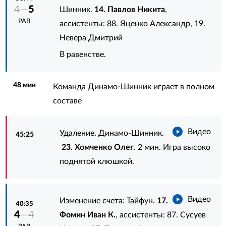
4—
5
Шинник.
14. Павлов Никита
,
РАВ
ассистенты:
88. Яценко Александр
,
19.
Невера Дмитрий
В равенстве.
48 мин
Команда Динамо-Шинник играет в полном
составе
Видео
Удаление. Динамо-Шинник.
45:25
23. Хомченко Олег
. 2 мин. Игра высоко
поднятой клюшкой.
Видео
Изменение счета: Тайфун.
17.
40:35
4
—4
Фомин Иван К.
, ассистенты:
87. Сусуев