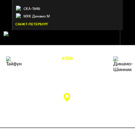
СКА-1946
МХК Динамо М
САНКТ-ПЕТЕРБУРГ
#508
—
4
5
ТАЙФУН
ДИНАМО-ШИННИК
Приморский край
матч завершен
Бобруйск
КСК «Фетисов
Арена»
(Владивосток)