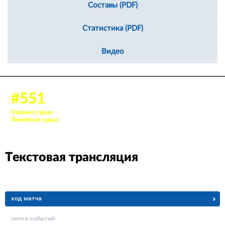
Составы (PDF)
Статистика (PDF)
Видео
18 дек. 2024, 12:00
#551
Аудитория: 322 зрителей
Главные судьи:
32. Мирхайдаров Рустам, 41. Сальников Арсений
Линейные судьи:
13. Хабибуллин Кирилл, 35. Кочин Никита
Текстовая трансляция
ход матча
лента событий