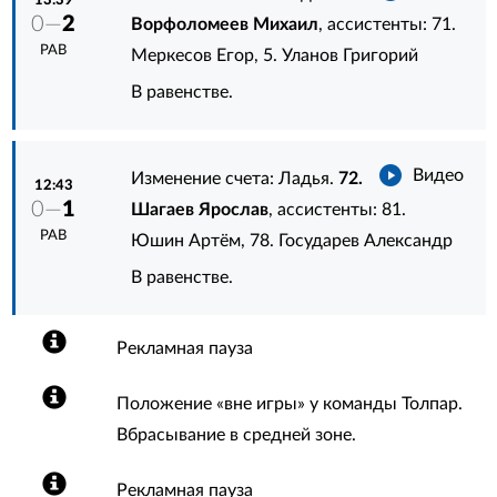
13:39
0—
2
Ворфоломеев Михаил
, ассистенты:
71.
РАВ
Меркесов Егор
,
5. Уланов Григорий
В равенстве.
Видео
Изменение счета: Ладья.
72.
12:43
0—
1
Шагаев Ярослав
, ассистенты:
81.
РАВ
Юшин Артём
,
78. Государев Александр
В равенстве.
Рекламная пауза
Положение «вне игры» у команды Толпар.
Вбрасывание в средней зоне.
Рекламная пауза