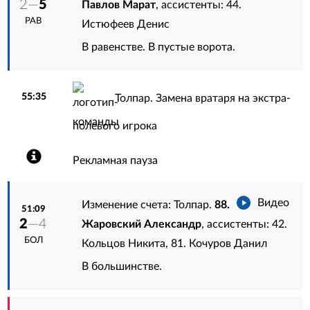
2—
5
Павлов Марат
, ассистенты:
44.
РАВ
Истюфеев Денис
В равенстве. В пустые ворота.
55:35
Толпар. Замена вратаря на экстра-
полевого игрока
Рекламная пауза
Видео
Изменение счета: Толпар.
88.
51:09
2
—4
Жаровский Александр
, ассистенты:
42.
БОЛ
Кольцов Никита
,
81. Кочуров Данил
В большинстве.