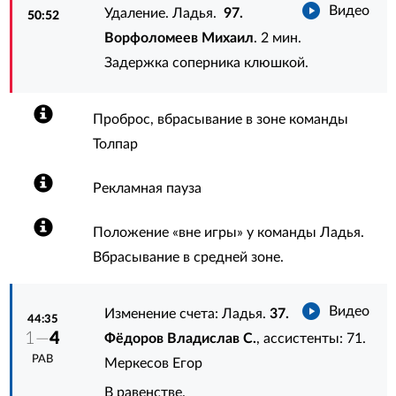
Видео
Удаление. Ладья.
97.
50:52
Ворфоломеев Михаил
. 2 мин.
Задержка соперника клюшкой.
Проброс, вбрасывание в зоне команды
Толпар
Рекламная пауза
Положение «вне игры» у команды Ладья.
Вбрасывание в средней зоне.
Видео
Изменение счета: Ладья.
37.
44:35
1—
4
Фёдоров Владислав С.
, ассистенты:
71.
РАВ
Меркесов Егор
В равенстве.