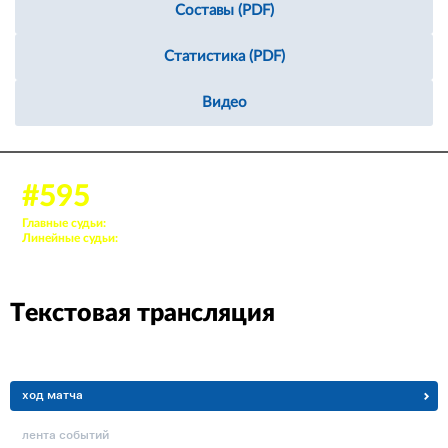
Составы (PDF)
Статистика (PDF)
Видео
27 дек. 2024, 19:00
#595
Аудитория: 473 зрителей
Главные судьи:
14. Ларин Вячеслав, 39. Савельев Василий
Линейные судьи:
94. Шмат Георгий, 80. Круглов Дмитрий
Текстовая трансляция
ход матча
лента событий