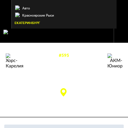
Авто
Красноярские Рыси
ЕКАТЕРИНБУРГ
#595
—
1
3
ХОРС-КАРЕЛИЯ
АКМ-ЮНИОР
матч завершен
Кондопога
Тульская область
ЛД «Кондопога»
(Кондопога)