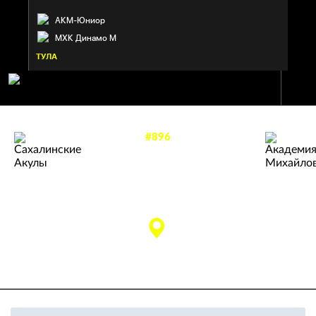
АКМ-Юниор
МХК Динамо М
ТУЛА
#896
—
1
4
САХАЛИНСКИЕ АКУЛЫ
АКАДЕМИЯ
МИХАЙЛОВА
матч завершен
Сахалинская область
Тульская область
ЛК «Арена Сити»
(Южно-Сахалинск)