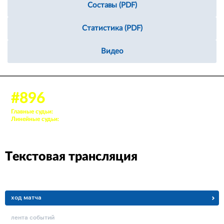
Составы (PDF)
Статистика (PDF)
Видео
03 марта 2025, 11:00
#896
Аудитория: 1194 зрителей
Главные судьи:
36. Бабушкин Евгений, 60. Симонов Валерий
Линейные судьи:
54. Ивашечкин Матвей, 29. Иваничкин Иван
Текстовая трансляция
ход матча
лента событий