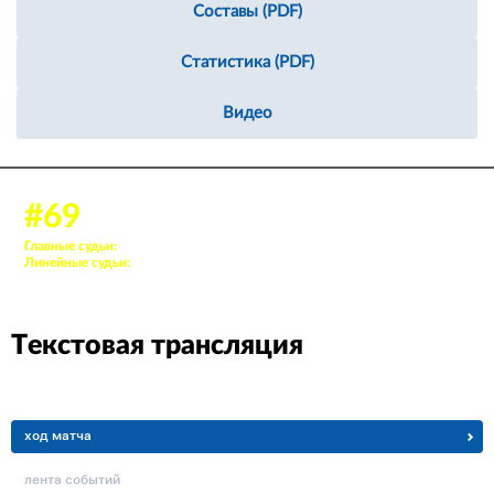
Составы (PDF)
Статистика (PDF)
Видео
13 сен 2025, 13:00
#69
Аудитория: 300 зрителей
Главные судьи:
69. Луцков Артём, 66. Якимов Валерий
Линейные судьи:
78. Киселёв Глеб, 11. Корнилов Арсений
Текстовая трансляция
ход матча
лента событий