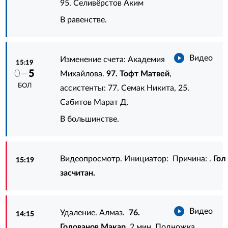
95. Селивёрстов Аким
В равенстве.
Видео
Изменение счета: Академия
15:19
0—
5
Михайлова.
97. Тофт Матвей
,
БОЛ
ассистенты:
77. Семак Никита
,
25.
Сабитов Марат Д.
В большинстве.
Видеопросмотр. Инициатор: Причина: .
Гол
15:19
засчитан.
Видео
Удаление. Алмаз.
76.
14:15
Голованов Макар
. 2 мин. Подножка.