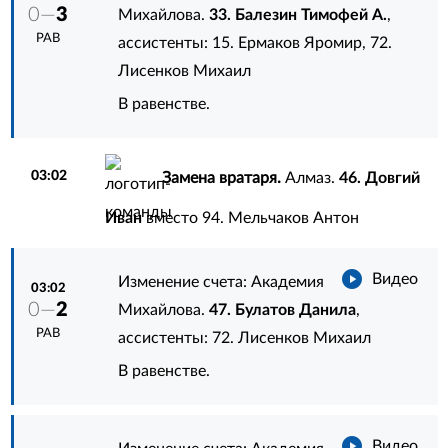
0—
3
Михайлова.
33. Балезин Тимофей А.
,
РАВ
ассистенты:
15. Ермаков Яромир
,
72.
Лисенков Михаил
В равенстве.
03:02
Замена вратаря.
Алмаз.
46. Довгий
Иван
вместо
94. Мельчаков Антон
Видео
Изменение счета: Академия
03:02
0—
2
Михайлова.
47. Булатов Данила
,
РАВ
ассистенты:
72. Лисенков Михаил
В равенстве.
Видео