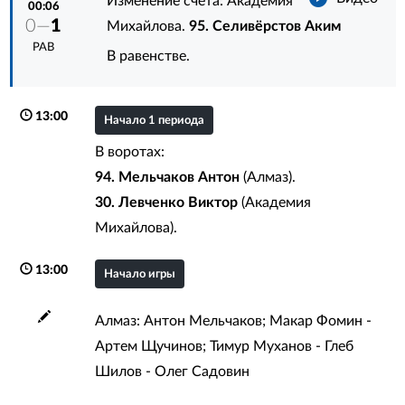
Изменение счета: Академия
00:06
0—
1
Михайлова.
95. Селивёрстов Аким
РАВ
В равенстве.
13:00
Начало 1 периода
В воротах:
94. Мельчаков Антон
(Алмаз).
30. Левченко Виктор
(Академия
Михайлова).
13:00
Начало игры
Алмаз: Антон Мельчаков; Макар Фомин -
Артем Щучинов; Тимур Муханов - Глеб
Шилов - Олег Садовин