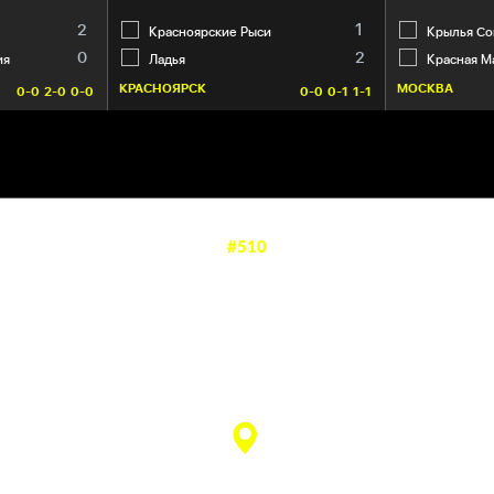
2
1
Красноярские Рыси
Крылья Со
0
2
ия
Ладья
Красная 
КРАСНОЯРСК
МОСКВА
0-0
2-0
0-0
0-0
0-1
1-1
#510
Е РЫСИ
—
1
2
матч завершен
СЗК «Платинум Арена»
(Красноярск)