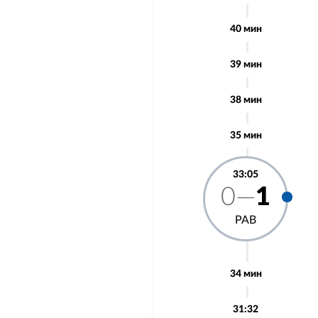
40 мин
39 мин
38 мин
35 мин
33:05
0—
1
РАВ
34 мин
31:32