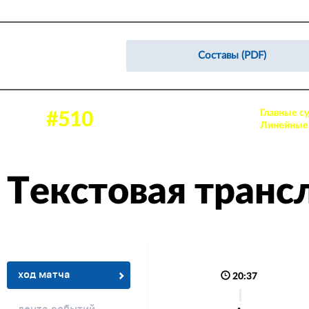
Составы (PDF)
Главные су
28 ноя 2025, 14:30
#510
Аудитория: 310 зрителей
Линейные 
Текстовая транс
ход матча
20:37