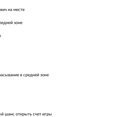
вич на месте
редней зоне
и
асывание в средней зоне
й шанс открыть счет игры