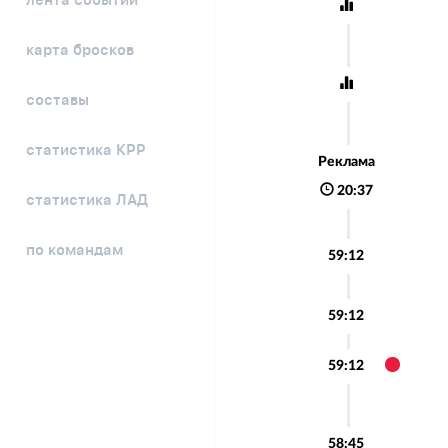
лента событий
карта бросков
составы
статистика КРР
Реклама
20:37
статистика ЛАД
по командам
59:12
59:12
59:12
58:45