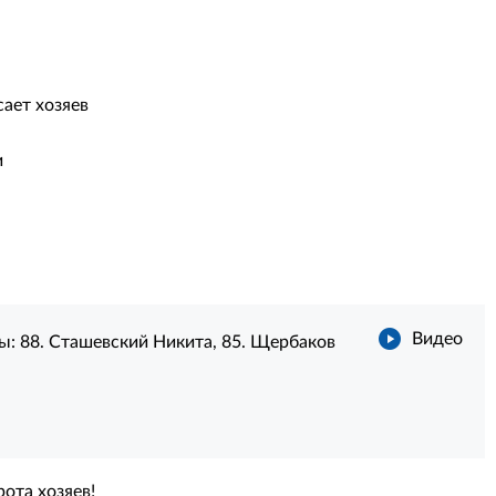
сает хозяев
и
Видео
ты:
88. Сташевский Никита
,
85. Щербаков
ота хозяев!