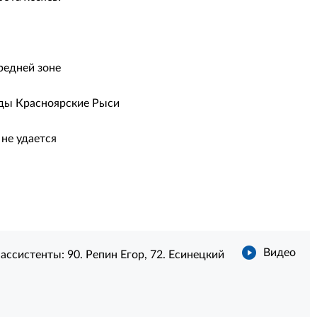
редней зоне
нды Красноярские Рыси
не удается
Видео
, ассистенты:
90. Репин Егор
,
72. Есинецкий