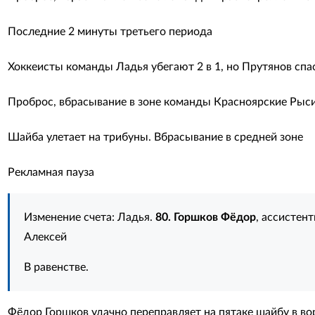
Последние 2 минуты третьего периода
Хоккеисты команды Ладья убегают 2 в 1, но Прутянов спа
Проброс, вбрасывание в зоне команды Красноярские Рыс
Шайба улетает на трибуны. Вбрасывание в средней зоне
Рекламная пауза
Изменение счета: Ладья.
80. Горшков Фёдор
, ассистен
Алексей
В равенстве.
Фёдор Горшков удачно переправляет на пятаке шайбу в вор