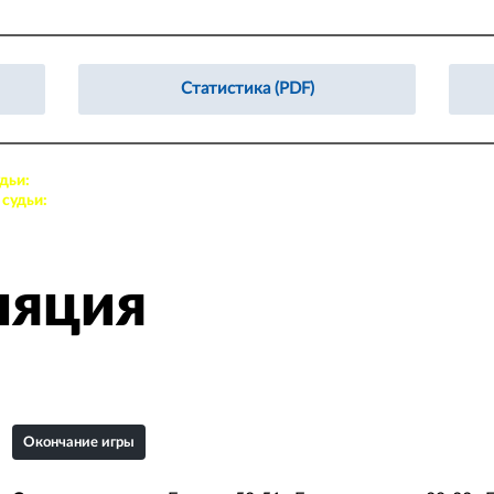
Статистика (PDF)
дьи:
10. Савенков Артём, 17. Хогоев Дмитрий
судьи:
75. Долгополов Владимир, 9. Плотников Егор
ляция
Окончание игры