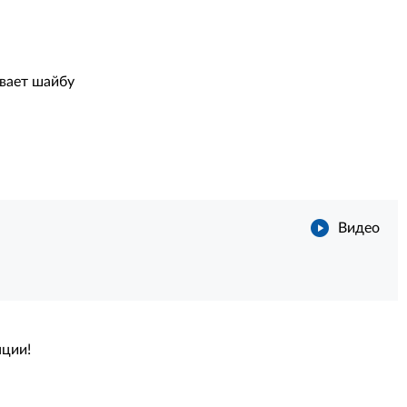
ивает шайбу
Видео
нции!