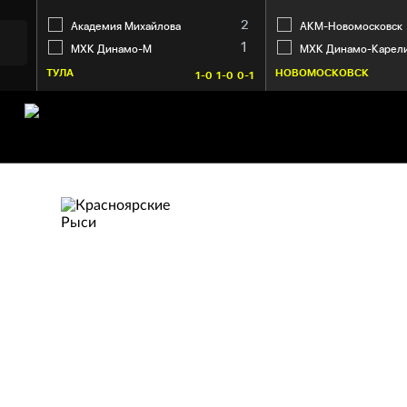
2
Академия Михайлова
АКМ-Новомосковск
1
МХК Динамо-М
МХК Динамо-Карел
ТУЛА
НОВОМОСКОВСК
1-0
1-0
0-1
КРАСНОЯРСКИ
Красноярск
64. Уваров Илья
45:14