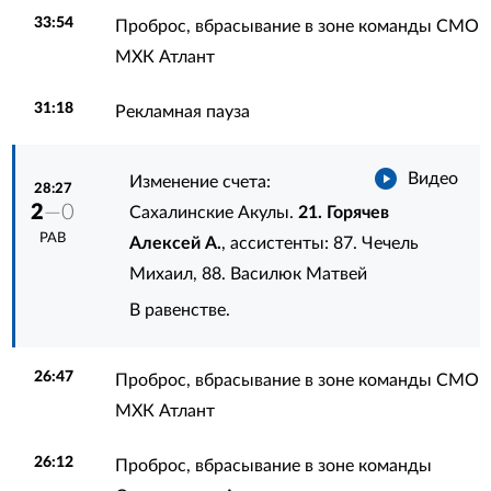
33:54
Проброс, вбрасывание в зоне команды СМО
МХК Атлант
31:18
Рекламная пауза
Видео
Изменение счета:
28:27
2
—0
Сахалинские Акулы.
21. Горячев
РАВ
Алексей А.
, ассистенты:
87. Чечель
Михаил
,
88. Василюк Матвей
В равенстве.
26:47
Проброс, вбрасывание в зоне команды СМО
МХК Атлант
26:12
Проброс, вбрасывание в зоне команды