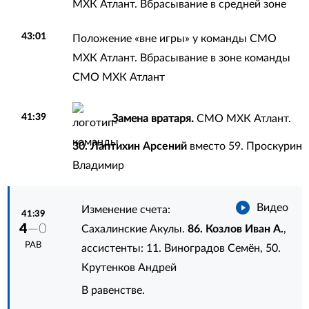
МХК Атлант. Вбрасывание в средней зоне
43:01
Положение «вне игры» у команды СМО
МХК Атлант. Вбрасывание в зоне команды
СМО МХК Атлант
41:39
Замена вратаря.
СМО МХК Атлант.
30. Лаптихин Арсений
вместо
59. Проскурин
Владимир
Видео
Изменение счета:
41:39
4
—0
Сахалинские Акулы.
86. Козлов Иван А.
,
РАВ
ассистенты:
11. Виноградов Семён
,
50.
Крутенков Андрей
В равенстве.