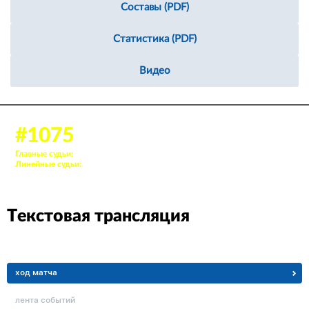
Составы (PDF)
Статистика (PDF)
Видео
09 мар 2026, 09:00
#1075
Аудитория: 981 зрителей
Главные судьи:
60. Симонов Валерий, 81. Волков Игорь
Линейные судьи:
60. Муратов Вадим, 86. Файзуллин Василь
Текстовая трансляция
ход матча
лента событий