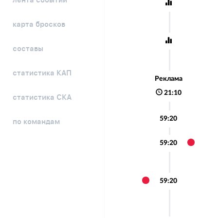
лента событий
карта бросков
составы
статистика КАП
Реклама
21:10
статистика СКА
59:20
по командам
59:20
59:20