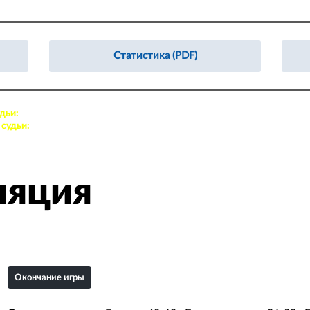
Статистика (PDF)
дьи:
12. Камозин Константин, 78. Бурмистров Александр
судьи:
18. Рогачёв Иван, 66. Шатунов Владислав
ляция
Окончание игры