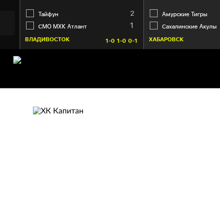
2
Тайфун
Амурские Тигры
1
СМО МХК Атлант
Сахалинские Акулы
ВЛАДИВОСТОК
ХАБАРОВСК
1-0
1-0
0-1
ХК КАПИТАН
Ступино
82. Дроздов Владислав
30:18
24. Максимов Роман
12:31