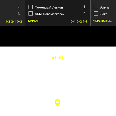
3
1
Тюменский Легион
Алмаз
5
4
АКМ-Новомосковск
Локо
КУРГАН
ЧЕРЕПОВЕЦ
1-2
2-1
0-2
0-1
0-2
1-1
#1101
—
2
4
матч завершен
ЛД «Арена «Балашиха» им.
Ю. Ляпкина (Балашиха)