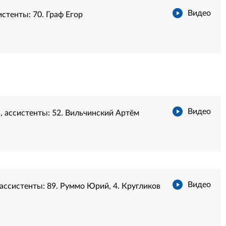
Видео
систенты:
70. Граф Егор
Видео
л
, ассистенты:
52. Вильчинский Артём
Видео
 ассистенты:
89. Руммо Юрий
,
4. Кругликов