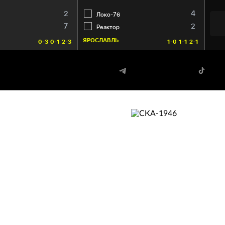
2
4
Локо-76
7
2
Реактор
ЯРОСЛАВЛЬ
ТУЛА
0-3
0-1
2-3
1-0
1-1
2-1
СКА-1946
Санкт-Петербург
70. Граф Егор
59:20
88. Капчук Севастиан
33:50
36. Царегородцев Михаил
32:20
89. Сураев Никита
08:08