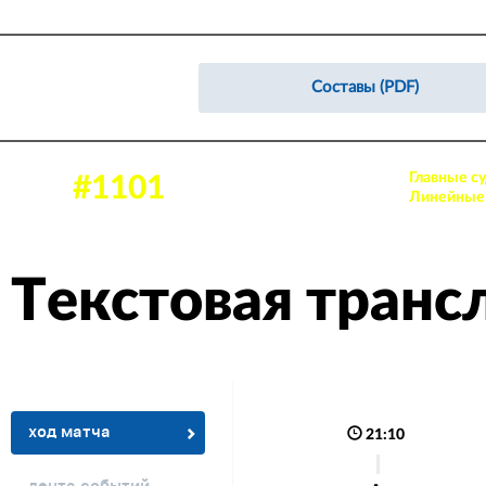
Составы (PDF)
Главные су
13 мар 2026, 19:00
#1101
Аудитория: 167 зрителей
Линейные 
Текстовая транс
ход матча
21:10