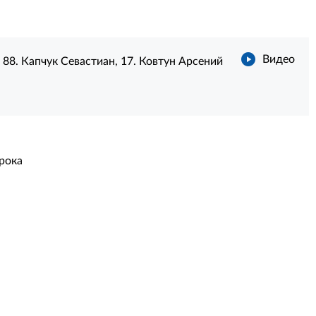
Видео
:
88. Капчук Севастиан
,
17. Ковтун Арсений
грока