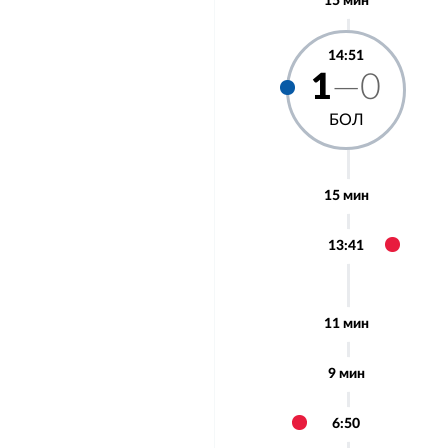
15 мин
14:51
1
—0
БОЛ
15 мин
13:41
11 мин
9 мин
6:50