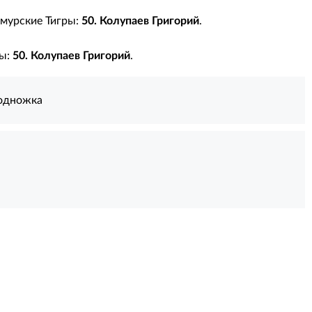
Амурские Тигры:
50. Колупаев Григорий
.
ры:
50. Колупаев Григорий
.
одножка