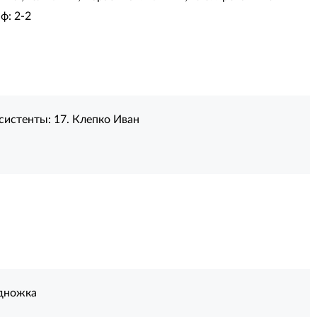
ф: 2-2
систенты:
17. Клепко Иван
дножка