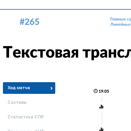
Главные су
15 окт. 2018, 17:00
#265
Аудитория: 210 зрителей
Линейные 
Текстовая транс
Ход матча
19:05
Составы
Статистика СПР