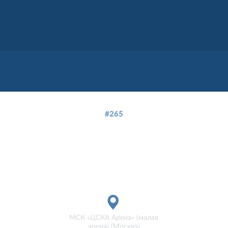
#265
—
3
1
матч завершен
МСК «ЦСКА Арена» (малая
арена) (Москва)