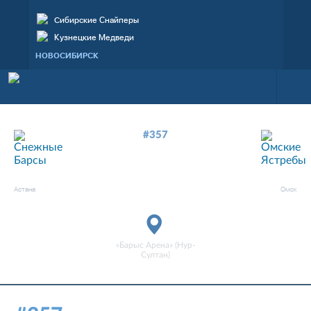
Сибирские Cнайперы
Кузнецкие Медведи
НОВОСИБИРСК
#357
—
2
1
СНЕЖНЫЕ БАРСЫ
ОМСКИЕ ЯСТРЕБЫ
матч завершен
Астана
Омск
«Барыс Арена» (Нур-
Султан)
31 окт. 2018, 16:00