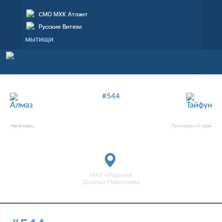
СМО МХК Атлант
Русские Витязи
МЫТИЩИ
#544
—
3
0
АЛМАЗ
ТАЙФУН
Череповец
Приморский край
матч завершен
МАУ «Ледовый
Дворец» (Череповец)
29 нояб. 2019, 18:30