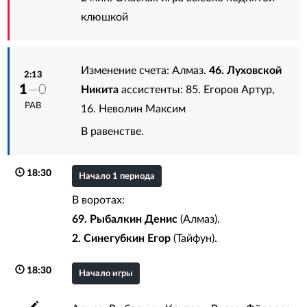
клюшкой
Изменение счета: Алмаз.
46. Луховской
2:13
1
—0
Никита
ассистенты:
85. Егоров Артур
,
РАВ
16. Неволин Максим
В равенстве.
18:30
Начало 1 периода
В воротах:
69. Рыбалкин Денис
(Алмаз).
2. Синегубкин Егор
(Тайфун).
18:30
Начало игры