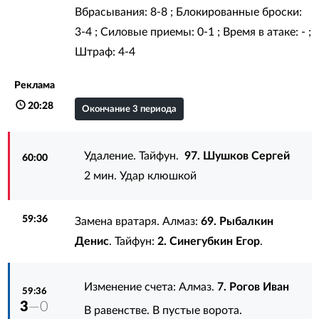
Вбрасывания: 8-8 ; Блокированные броски:
3-4 ; Силовые приемы: 0-1 ; Время в атаке: - ;
Штраф: 4-4
Реклама
20:28
Окончание 3 периода
Удаление. Тайфун.
97. Шушков Сергей
60:00
2 мин. Удар клюшкой
59:36
Замена вратаря. Алмаз:
69. Рыбалкин
Денис
. Тайфун:
2. Синегубкин Егор
.
Изменение счета: Алмаз.
7. Рогов Иван
59:36
3
—0
В равенстве. В пустые ворота.