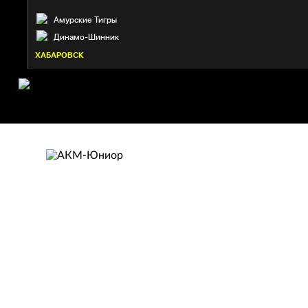
Амурские Тигры
Динамо-Шинник
ХАБАРОВСК
АКМ-ЮНИОР
Тульская область
17. Скобелев Пётр
27:03
27. Теренин Даниил
25:38