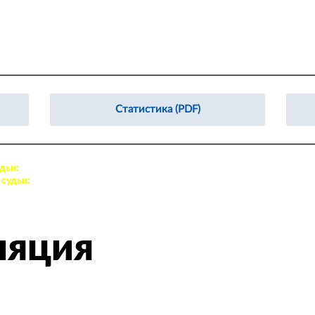
Статистика (PDF)
дьи:
64. Колонутов Роман, 7. Андреев Александр
судьи:
95. Романов Владислав А., 7. Чайкин Егор
ляция