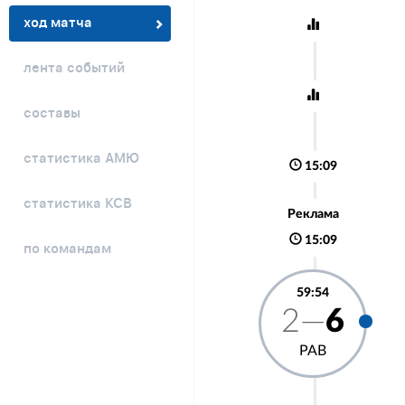
ход матча
лента событий
составы
статистика АМЮ
15:09
статистика КСВ
Реклама
15:09
по командам
59:54
2—
6
РАВ