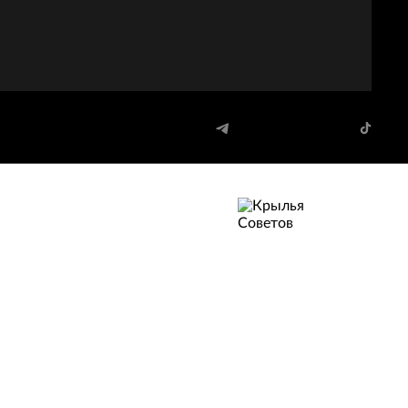
КРЫЛЬЯ
СОВЕТОВ
Москва
87. Шаблов Андрей
59:54
98. Мыльников Никита
51:27
17. Андреев Елисей
44:42
96. Гусниев Амирхан
41:36