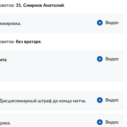
оветов:
31. Смирнов Анатолий
.
Видео
локировка.
оветов:
без вратаря
.
Видео
ита
Видео
 Дисциплинарный штраф до конца матча.
Видео
рака.