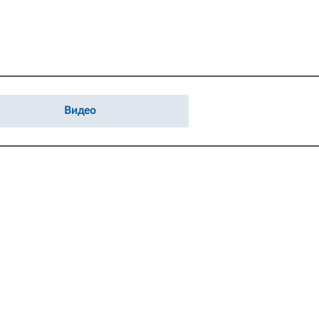
8. Пивачёв Данила
23:17
71. Замула Максим
03:28
Видео