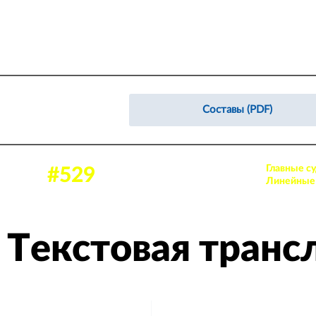
Составы (PDF)
Главные су
07 дек. 2023, 13:00
#529
Аудитория: 41 зрителей
Линейные 
Текстовая транс