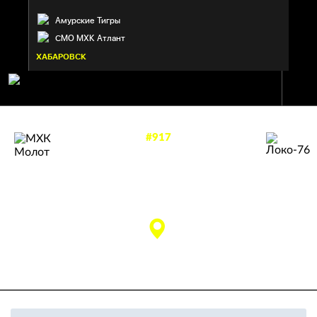
Амурские Тигры
СМО МХК Атлант
ХАБАРОВСК
#917
—
5
2
ЛОКО-76
МХК МОЛОТ
Ярославль
Пермь
матч завершен
УДС «Молот» им. В.
Лебедева (Пермь)