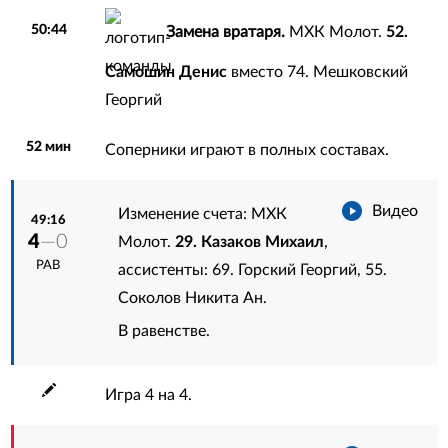
50:44
Замена вратаря.
МХК Молот.
52.
Самошин Денис
вместо
74. Мешковский
Георгий
52 мин
Соперники играют в полных составах.
Видео
Изменение счета: МХК
49:16
4
—0
Молот.
29. Казаков Михаил
,
РАВ
ассистенты:
69. Горский Георгий
,
55.
Соколов Никита Ан.
В равенстве.
Игра 4 на 4.