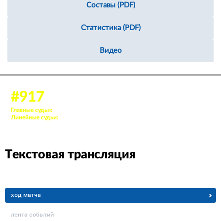
Составы (PDF)
Статистика (PDF)
Видео
20 февр. 2024, 17:00
#917
Аудитория: 38 зрителей
Главные судьи:
44. Гайсин Рамиль, 29. Исаев Иван
Линейные судьи:
29. Котлов Антон, 27. Романов Владислав О.
Текстовая трансляция
ход матча
лента событий