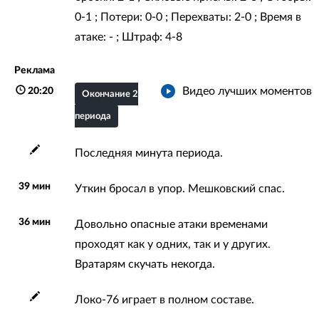
0-1 ; Потери: 0-0 ; Перехваты: 2-0 ; Время в
атаке: - ; Штраф: 4-8
Реклама
Видео лучших моментов
20:20
Окончание 2
периода
Последняя минута периода.
39 мин
Уткин бросал в упор. Мешковский спас.
36 мин
Довольно опасные атаки временами
проходят как у одних, так и у других.
Вратарям скучать некогда.
Локо-76 играет в полном составе.