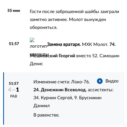
55 мин
Гости после заброшенной шайбы заиграли
заметно активнее. Молот вынужден
обороняться.
51:57
Замена вратаря.
МХК Молот.
74.
Мешковский Георгий
вместо
52. Самошин
Денис
Видео
Изменение счета: Локо-76.
51:57
4—
1
24. Денежкин Всеволод
, ассистенты:
РАВ
34. Курнин Сергей
,
9. Брусникин
Даниил
В равенстве.