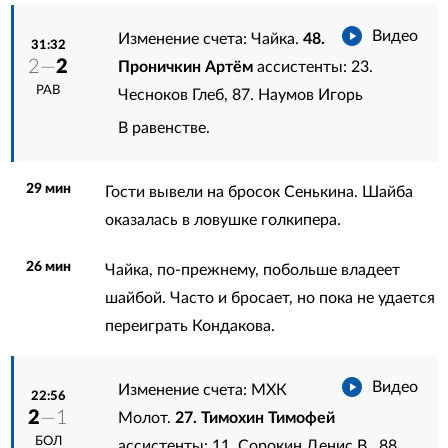
Видео
Изменение счета: Чайка.
48.
31:32
2—
2
Проничкин Артём
ассистенты:
23.
РАВ
Чесноков Глеб
,
87. Наумов Игорь
В равенстве.
29 мин
Гости вывели на бросок Сенькина. Шайба
оказалась в ловушке голкипера.
26 мин
Чайка, по-прежнему, побольше владеет
шайбой. Часто и бросает, но пока не удается
переиграть Кондакова.
Видео
Изменение счета: МХК
22:56
2
—1
Молот.
27. Тимохин Тимофей
БОЛ
ассистенты:
11. Сорокин Денис В.
,
88.