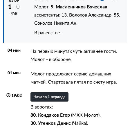
05:09
1
—0
Молот.
9. Масленников Вячеслав
РАВ
ассистенты:
13. Волохов Александр
,
55.
Соколов Никита Ан.
В равенстве.
04 мин
На первых минутах чуть активнее гости.
Молот - в обороне.
01 мин
Молот продолжает серию домашних
матчей. Стартовала пятая по счету игра.
19:02
Начало 1 периода
В воротах:
80. Кондаков Егор
(МХК Молот).
30. Утенков Денис
(Чайка).