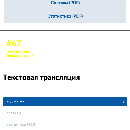
Составы (PDF)
Статистика (PDF)
13 сент. 2023, 17:00
#67
Аудитория: 138 зрителей
Главные судьи:
4. Лерке Александр, 27. Кривоносов Дмитрий
Линейные судьи:
4. Пушкарёв Данил, 27. Романов Владислав О.
Текстовая трансляция
ход матча
составы
статистика МОЛ