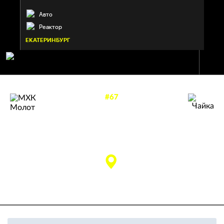
Авто
Реактор
ЕКАТЕРИНБУРГ
#67
—
3
5
ЧАЙКА
МХК МОЛОТ
Нижний Новгород
Пермь
матч завершен
УДС «Молот» им. В.
Лебедева (Пермь)