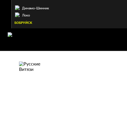
Динамо-Шинник
Локо
БОБРУЙСК
РУССКИЕ ВИТЯ
Московская область
58. Жиров Савелий
59:34
8. Шувалов Никита
57:37
11. Ильичёв Максим
44:02
8. Шувалов Никита
33:32
91. Саранов Пётр
28:54