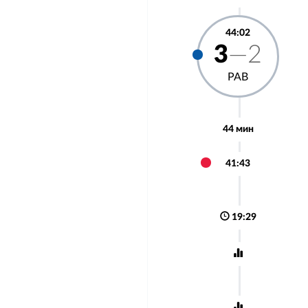
44:02
3
—2
РАВ
44 мин
41:43
19:29