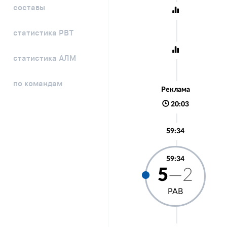
составы
статистика РВТ
статистика АЛМ
по командам
Реклама
20:03
59:34
59:34
5
—2
РАВ