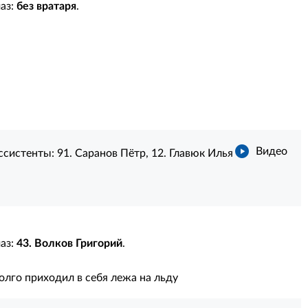
маз:
без вратаря
.
Видео
ссистенты:
91. Саранов Пётр
,
12. Главюк Илья
маз:
43. Волков Григорий
.
лго приходил в себя лежа на льду