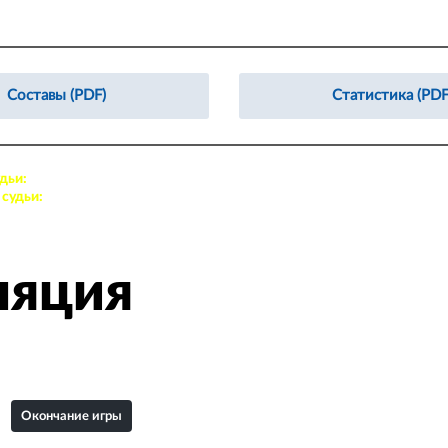
Составы (PDF)
Статистика (PDF
дьи:
64. Колонутов Роман, 4. Лерке Александр
судьи:
77. Новиков Даниил, 8. Топорков Владимир
ляция
Окончание игры