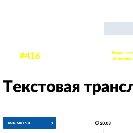
Главные су
17 нояб. 2023, 18:00
#416
Аудитория: 152 зрителей
Линейные 
Текстовая транс
ход матча
20:03