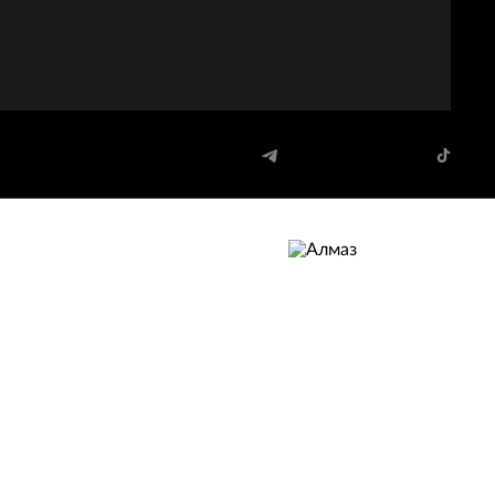
АЛМАЗ
Череповец
26. Ершов Иван
18:38
72. Лисенков Михаил
12:15