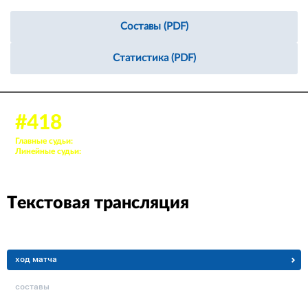
Составы (PDF)
Статистика (PDF)
17 нояб. 2023, 19:00
#418
Аудитория: 320 зрителей
Главные судьи:
9. Фатеев Илья, 76. Ибрагимов Михаил
Линейные судьи:
87. Шибенков Даниил, 91. Пырхов Владимир
Текстовая трансляция
ход матча
составы