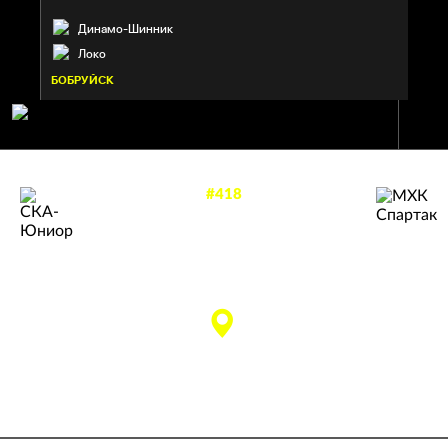
Динамо-Шинник
Локо
БОБРУЙСК
#418
—
3
5
МХК СПАРТАК
СКА-ЮНИОР
Москва
матч завершен
Красногорск
«Красногорск
Арена» им В.
Петрова
(Красногорск)