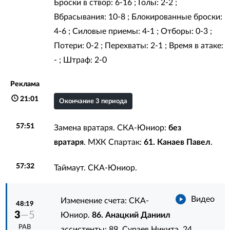
Броски в створ: 6-16 ; Голы: 2-2 ;
Вбрасывания: 10-8 ; Блокированные броски:
4-6 ; Силовые приемы: 4-1 ; Отборы: 0-3 ;
Потери: 0-2 ; Перехваты: 2-1 ; Время в атаке:
- ; Штраф: 2-0
Реклама
21:01
Окончание 3 периода
57:51
Замена вратаря. СКА-Юниор:
без
вратаря
. МХК Спартак:
61. Канаев Павел
.
57:32
Таймаут. СКА-Юниор.
Видео
Изменение счета: СКА-
48:19
3
—5
Юниор.
86. Анацкий Даниил
РАВ
ассистенты:
89. Сураев Никита
,
24.