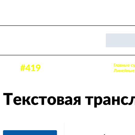
Главные су
17 нояб. 2023, 17:00
#419
Аудитория: 477 зрителей
Линейные 
Текстовая транс