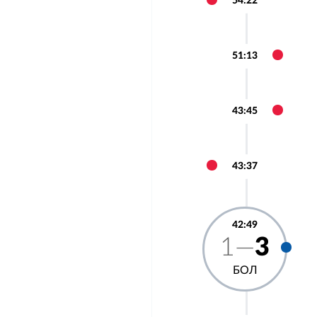
54:22
51:13
43:45
43:37
42:49
1—
3
БОЛ