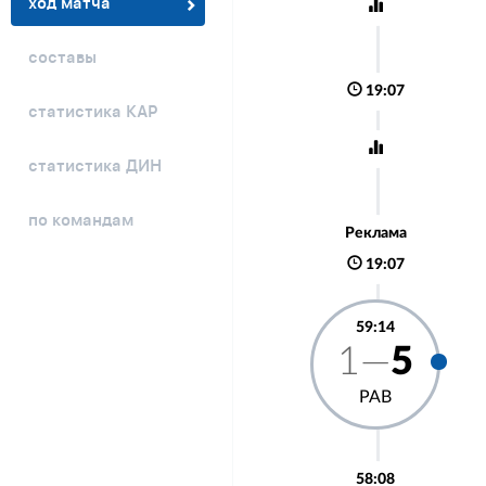
ход матча
составы
19:07
статистика КАР
статистика ДИН
по командам
Реклама
19:07
59:14
1—
5
РАВ
58:08