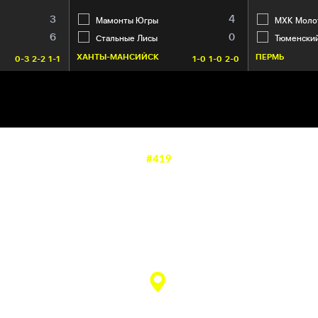
3
4
Мамонты Югры
МХК Моло
6
0
Стальные Лисы
Тюменски
ХАНТЫ-МАНСИЙСК
ПЕРМЬ
0-3
2-2
1-1
1-0
1-0
2-0
#419
—
1
5
матч завершен
ЛД «Кондопога»
(Кондопога)