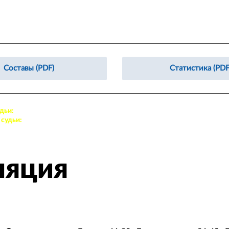
Составы (PDF)
Статистика (PDF
дьи:
16. Рябов Иван, 67. Полетаев Илья
судьи:
39. Демидов Дмитрий, 94. Шмат Георгий
ляция