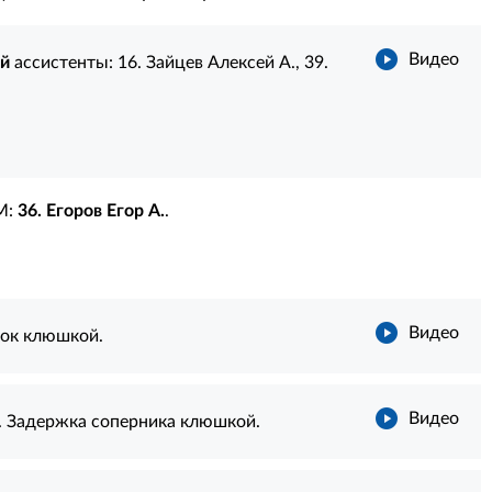
Видео
ей
ассистенты:
16. Зайцев Алексей А.
,
39.
М:
36. Егоров Егор А.
.
Видео
чок клюшкой.
Видео
. Задержка соперника клюшкой.