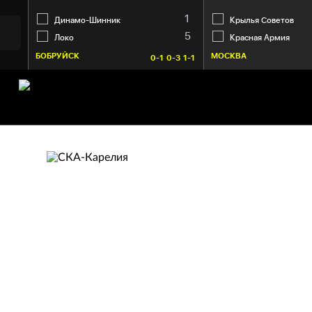
1
Динамо-Шинник
Крылья Советов
5
Локо
Красная Армия
БОБРУЙСК
МОСКВА
0-1
0-3
1-1
СКА-КАРЕЛИЯ
Кондопога
17. Ковальчук Владимир
10:51