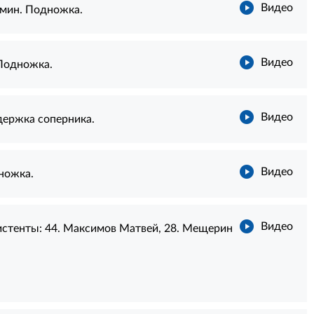
Видео
мин. Подножка.
Видео
Подножка.
Видео
держка соперника.
Видео
ножка.
Видео
истенты:
44. Максимов Матвей
,
28. Мещерин