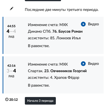
Последние две минуты третьего периода.
Видео
Изменение счета: МХК
44:55
4
—4
Динамо СПб.
76. Баусов Роман
РАВ
ассистенты:
85. Локкоев Илья
В равенстве.
Видео
Изменение счета: МХК
42:16
3—
4
Спартак.
23. Овчинников Георгий
РАВ
ассистенты:
4. Храпов Фёдор
В равенстве.
20:12
Начало 3 периода