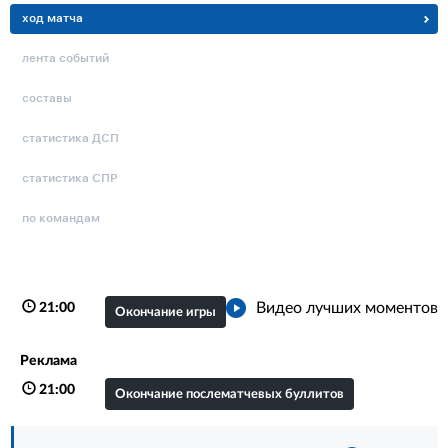
ход матча
лента событий
составы
статистика ДСП
статистика СПР
по командам
Видео лучших моментов
21:00
Окончание игры
Реклама
21:00
Окончание послематчевых буллитов