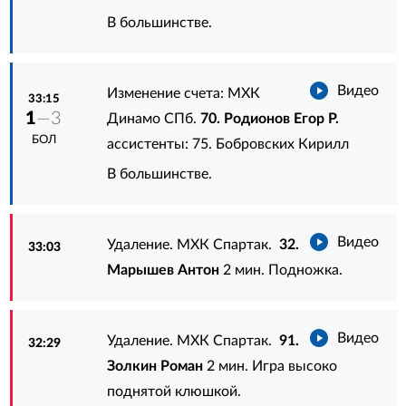
В большинстве.
Видео
Изменение счета: МХК
33:15
1
—3
Динамо СПб.
70. Родионов Егор Р.
БОЛ
ассистенты:
75. Бобровских Кирилл
В большинстве.
Видео
Удаление. МХК Спартак.
32.
33:03
Марышев Антон
2 мин. Подножка.
Видео
Удаление. МХК Спартак.
91.
32:29
Золкин Роман
2 мин. Игра высоко
поднятой клюшкой.