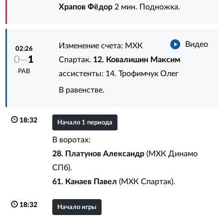
Храпов Фёдор
2 мин. Подножка.
Видео
Изменение счета: МХК
02:26
0—
1
Спартак.
12. Ковалишин Максим
РАВ
ассистенты:
14. Трофимчук Олег
В равенстве.
18:32
Начало 1 периода
В воротах:
28. Платунов Александр
(МХК Динамо
СПб).
61. Канаев Павел
(МХК Спартак).
18:32
Начало игры