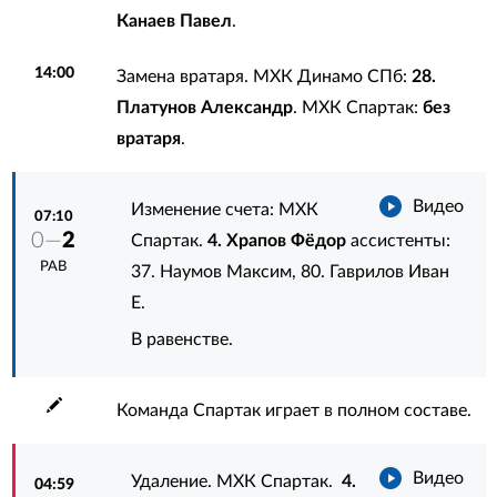
Канаев Павел
.
14:00
Замена вратаря. МХК Динамо СПб:
28.
Платунов Александр
. МХК Спартак:
без
вратаря
.
Видео
Изменение счета: МХК
07:10
0—
2
Спартак.
4. Храпов Фёдор
ассистенты:
РАВ
37. Наумов Максим
,
80. Гаврилов Иван
Е.
В равенстве.
Команда Спартак играет в полном составе.
Видео
Удаление. МХК Спартак.
4.
04:59