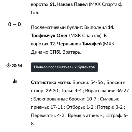
воротах
61. Канаев Павел
(МХК Спартак).
Гол.
0 — 0
Послематчевый буллит: Выполнил
14.
Трофимчук Олег
(МХК Спартак). В
воротах
32. Чернышов Тимофей
(МХК
Динамо СПб). Вратарь.
20:54
Начало послематчевых буллитов
Статистика матча:
Броски: 54-56 ; Броски в
створ: 29-30 ; Голы: 4-4 ; Вбрасывания: 36-27
; Блокированные броски: 10-7 ; Силовые
приемы: 17-11 ; Отборы: 1-2 ; Потери: 3-2 ;
Перехваты: 4-2 ; Время в атаке: - ; Штраф: 6-
8