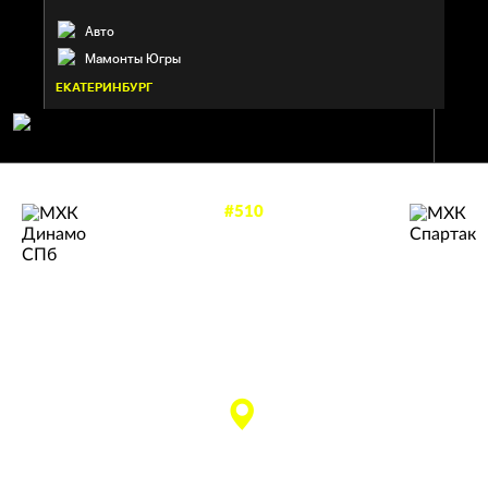
Авто
Мамонты Югры
ЕКАТЕРИНБУРГ
#510
МХК СПАРТАК
—
4
5
Б
МХК ДИНАМО СПБ
Москва
Санкт-Петербург
матч завершен
СК «Юбилейный»
(малая арена)
(Санкт-Петербург)