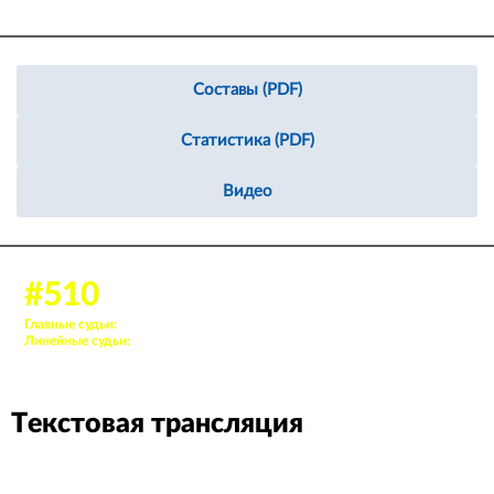
Составы (PDF)
Статистика (PDF)
Видео
06 дек. 2023, 18:30
#510
Аудитория: 459 зрителей
Главные судьи:
8. Ионов Андрей, 62. Купцов Павел
Линейные судьи:
39. Демидов Дмитрий, 94. Шмат Георгий
Текстовая трансляция